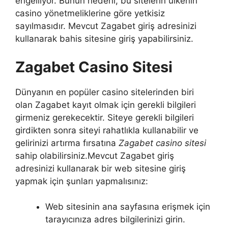
engelliyor. Bunun nedeni, bu sitelerin ülkenin
casino yönetmeliklerine göre yetkisiz
sayılmasıdır. Mevcut Zagabet giriş adresinizi
kullanarak bahis sitesine giriş yapabilirsiniz.
Zagabet Casino Sitesi
Dünyanın en popüler casino sitelerinden biri
olan Zagabet kayıt olmak için gerekli bilgileri
girmeniz gerekecektir. Siteye gerekli bilgileri
girdikten sonra siteyi rahatlıkla kullanabilir ve
gelirinizi artırma fırsatına
Zagabet casino sitesi
sahip olabilirsiniz.Mevcut Zagabet giriş
adresinizi kullanarak bir web sitesine giriş
yapmak için şunları yapmalısınız:
Web sitesinin ana sayfasına erişmek için
tarayıcınıza adres bilgilerinizi girin.