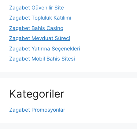
Zagabet Güvenilir Site
Zagabet Topluluk Katılımı
Zagabet Bahis Casino
Zagabet Mevduat Süreci
Zagabet Yatırma Seçenekleri
Zagabet Mobil Bahis Sitesi
Kategoriler
Zagabet Promosyonlar