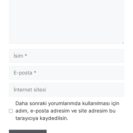
İsim
E-
posta
İnternet
sitesi
Daha sonraki yorumlarımda kullanılması için
adım, e-posta adresim ve site adresim bu
tarayıcıya kaydedilsin.