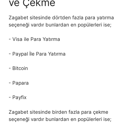
ve Çekme
Zagabet sitesinde dörtden fazla para yatırma
seçeneği vardır bunlardan en popülerleri ise;
- Visa ile Para Yatırma
- Paypal İle Para Yatırma
- Bitcoin
- Papara
- Payfix
Zagabet sitesinde birden fazla para çekme
seçeneği vardır bunlardan en popülerleri ise;