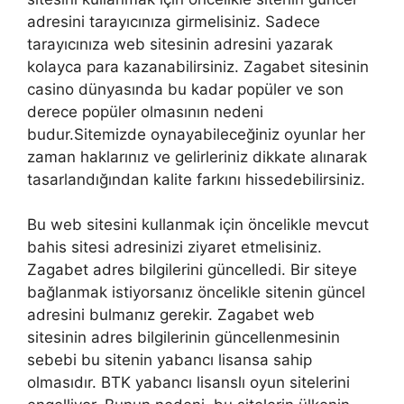
adresini tarayıcınıza girmelisiniz. Sadece
tarayıcınıza web sitesinin adresini yazarak
kolayca para kazanabilirsiniz. Zagabet sitesinin
casino dünyasında bu kadar popüler ve son
derece popüler olmasının nedeni
budur.Sitemizde oynayabileceğiniz oyunlar her
zaman haklarınız ve gelirleriniz dikkate alınarak
tasarlandığından kalite farkını hissedebilirsiniz.
Bu web sitesini kullanmak için öncelikle mevcut
bahis sitesi adresinizi ziyaret etmelisiniz.
Zagabet adres bilgilerini güncelledi. Bir siteye
bağlanmak istiyorsanız öncelikle sitenin güncel
adresini bulmanız gerekir. Zagabet web
sitesinin adres bilgilerinin güncellenmesinin
sebebi bu sitenin yabancı lisansa sahip
olmasıdır. BTK yabancı lisanslı oyun sitelerini