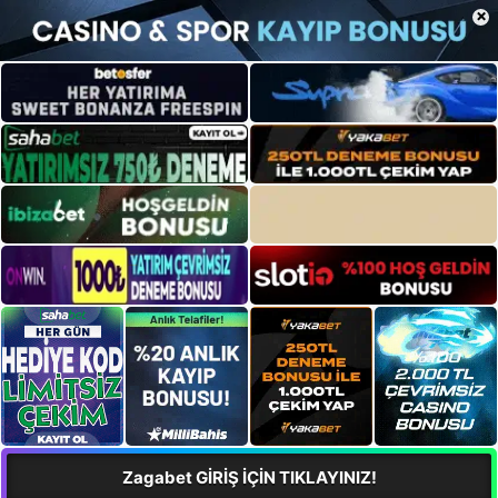
×
Zagabet GİRİŞ İÇİN TIKLAYINIZ!