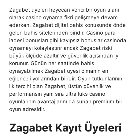
Zagabet üyeleri heyecan verici bir oyun alanı
olarak casino oynama fikri gelişmeye devam
ederken, Zagabet dijital bahis konusunda önde
gelen bahis sitelerinden biridir. Casino para
iadesi bonusları gibi kayıpsız bonuslar casinoda
oynamayı kolaylaştırır ancak Zagabet riski
büyük ölçüde azaltır ve güvenlik açısından iyi
korunur. Günün her saatinde bahis
oynayabilmek Zagabet üyesi olmanın en
eğlenceli yollarından biridir. Oyun tutkunlarının
ilk tercihi olan Zagabet, üstün güvenlik ve
performansın yanı sıra ultra lüks casino
oyunlarının avantajlarını da sunan premium bir
oyun adresidir.
Zagabet Kayıt Üyeleri