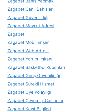
Zagabet Bahis Yapmak
Zagabet Canlı Bahisler
Zagabet Güvenilirliği
Zagabet Mevcut Adresi
Zagabet
Zagabet Mobil Erişim
Zagabet Web Adresi
Zagabet Yorum İmkanı
Zagabet Basketbol Kuponları
Zagabet Genç Güvenilirliği
Zagabet Sürekli Hizmet
Zagabet Üye Kolaylığı
Zagabet Çevrimiçi Casinolar
Zagabet Kayıt Bilgileri