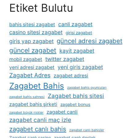
Etiket Bulutu
canli zagabet
bahis sitesi zagabet
casino sitesi zagabet
girisi zagabet
güncel adresi zagabet
giris yap zagabet
güncel zagabet
kayit zagabet
twitter zagabet
mobil zagabet
yeni giris zagabet
yeni adresi zagabet
Zagabet Adres
zagabet adresi
Zagabet Bahis
zagabet bahis oyuncuları
Zagabet bahis sitesi
zagabet bahis sahnesi
zagabet bahis şirketi
zagabet bonus
zagabet canli
zagabet büyük riskler
zagabet canli maç izle
zagabet canlı bahis
zagabet canlı bahisler
Zagabet canlı casino
zagabet canlı destek