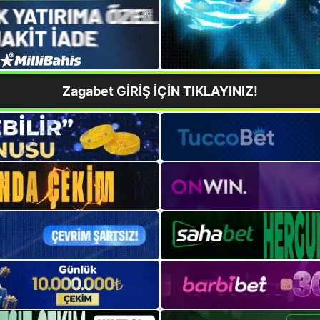
Zagabet GİRİŞ İÇİN TIKLAYINIZ!