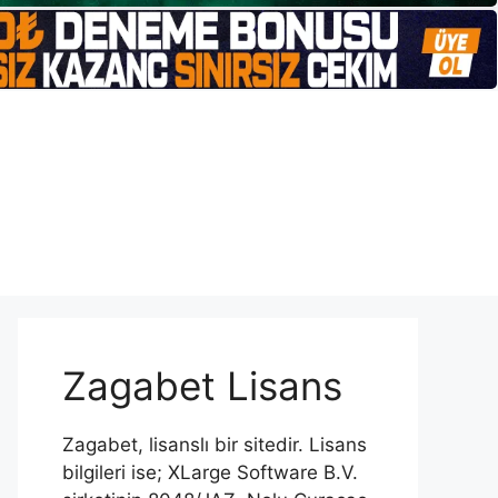
Zagabet Lisans
Zagabet, lisanslı bir sitedir. Lisans
bilgileri ise; XLarge Software B.V.