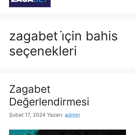
zagabet i̇çin bahis
seçenekleri
Zagabet
Değerlendirmesi
Şubat 17, 2024
Yazarı:
admin