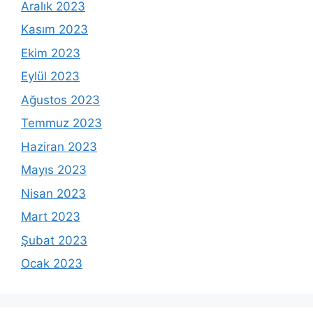
Aralık 2023
Kasım 2023
Ekim 2023
Eylül 2023
Ağustos 2023
Temmuz 2023
Haziran 2023
Mayıs 2023
Nisan 2023
Mart 2023
Şubat 2023
Ocak 2023