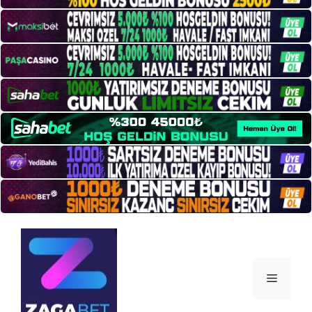
İçeriğe
atla
Menü