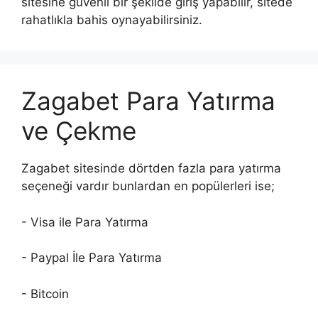
sitesine güvenli bir şekilde giriş yapabilir, sitede
rahatlıkla bahis oynayabilirsiniz.
Zagabet Para Yatırma
ve Çekme
Zagabet sitesinde dörtden fazla para yatırma
seçeneği vardır bunlardan en popülerleri ise;
- Visa ile Para Yatırma
- Paypal İle Para Yatırma
- Bitcoin