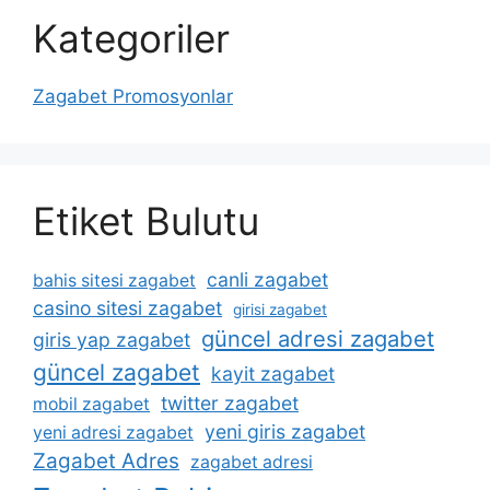
Kategoriler
Zagabet Promosyonlar
Etiket Bulutu
canli zagabet
bahis sitesi zagabet
casino sitesi zagabet
girisi zagabet
güncel adresi zagabet
giris yap zagabet
güncel zagabet
kayit zagabet
twitter zagabet
mobil zagabet
yeni giris zagabet
yeni adresi zagabet
Zagabet Adres
zagabet adresi