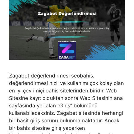
Zagabet değerlendirmesi seobahis,
değerlendirmesi hızlı ve kullanımı çok kolay olan
en iyi çevrimiçi bahis sitelerinden biridir. Web
Sitesine kayıt olduktan sonra Web Sitesinin ana
sayfasında yer alan “Giriş” bölümünü
kullanabileceksiniz. Zagabet sitesinde herhangi
bir basit giriş sorunu bulunmamaktadır. Ancak
bir bahis sitesine giriş yaparken