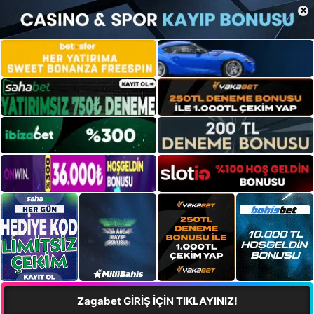
×
Zagabet GİRİŞ İÇİN TIKLAYINIZ!