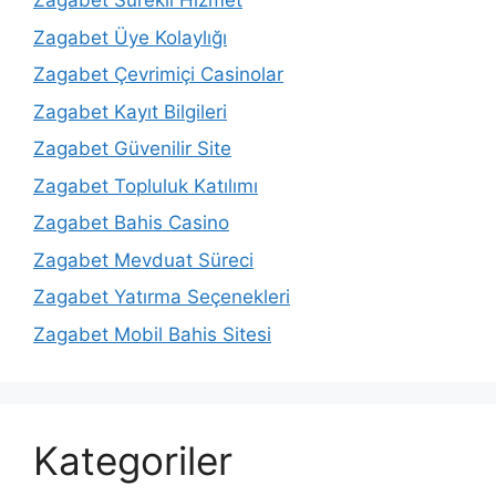
Zagabet Sürekli Hizmet
Zagabet Üye Kolaylığı
Zagabet Çevrimiçi Casinolar
Zagabet Kayıt Bilgileri
Zagabet Güvenilir Site
Zagabet Topluluk Katılımı
Zagabet Bahis Casino
Zagabet Mevduat Süreci
Zagabet Yatırma Seçenekleri
Zagabet Mobil Bahis Sitesi
Kategoriler