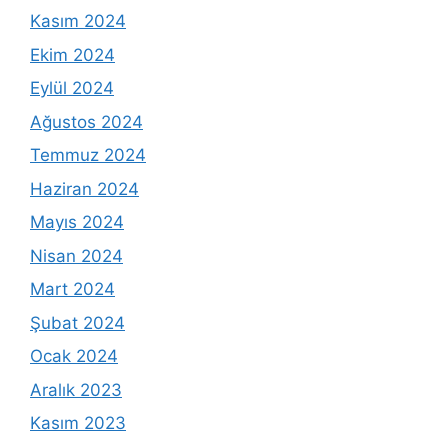
Kasım 2024
Ekim 2024
Eylül 2024
Ağustos 2024
Temmuz 2024
Haziran 2024
Mayıs 2024
Nisan 2024
Mart 2024
Şubat 2024
Ocak 2024
Aralık 2023
Kasım 2023