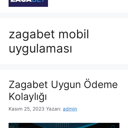
zagabet mobil
uygulaması
Zagabet Uygun Ödeme
Kolaylığı
Kasım 25, 2023
Yazarı:
admin