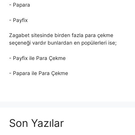
- Papara
- Payfix
Zagabet sitesinde birden fazla para çekme
seçeneği vardır bunlardan en popülerleri ise;
- Payfix ile Para Çekme
- Papara ile Para Çekme
Son Yazılar