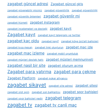
zagabet güncel adresi
Zagabet güncel giriş
zagabet güvenebilir misiniz
zagabet güvenilirlik
zagabet güvenilirliği
zagabet güvenlir mi
zagabet güvenlik önlemleri
zagabet instagram
zagabet hizmeti
zagabet kayit
zagabet i̇ncelemeleri ve desteği
Zagabet kayıt
zagabet kayıt telegramı ve twitter
zagabet kaç oldu
zagabet keyif
zagabet köşe üst/alt bahisleri
zagabet maç izle
zagabet kısa mesajı
zagabet linki oluşturun
zagabet maç izleme
zagabet mobil uyumluluk
zagabet müşteri memnuniyeti
zagabet müşteri destek hattı
zagabet nasil bir site
zagabet oturum açma
Zagabet para yatırma
zagabet para çekme
Zagabet Platform
zagabet poker altyapısı
zagabet sikayet
zagabet sitesi
zagabet site adresi
zagabet spor bahisleri
zagabet slot spin
zagabet son bağlantısı
zagabet telegram
zagabet spor bahisleri nedir
zagabet tv
zagabet tv canli maç