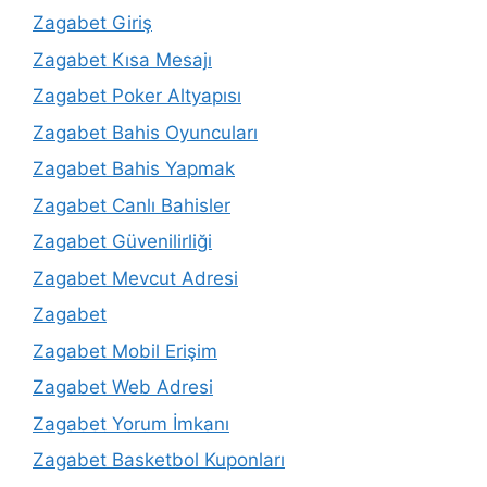
Zagabet Giriş
Zagabet Kısa Mesajı
Zagabet Poker Altyapısı
Zagabet Bahis Oyuncuları
Zagabet Bahis Yapmak
Zagabet Canlı Bahisler
Zagabet Güvenilirliği
Zagabet Mevcut Adresi
Zagabet
Zagabet Mobil Erişim
Zagabet Web Adresi
Zagabet Yorum İmkanı
Zagabet Basketbol Kuponları