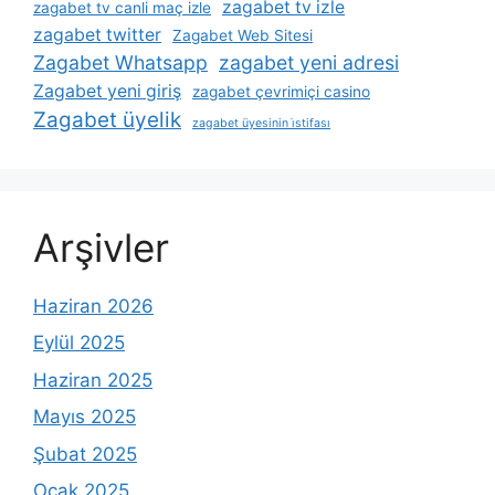
zagabet tv izle
zagabet tv canli maç izle
zagabet twitter
Zagabet Web Sitesi
Zagabet Whatsapp
zagabet yeni adresi
Zagabet yeni giriş
zagabet çevrimiçi casino
Zagabet üyelik
zagabet üyesinin i̇stifası
Arşivler
Haziran 2026
Eylül 2025
Haziran 2025
Mayıs 2025
Şubat 2025
Ocak 2025