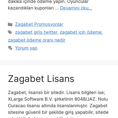
dakika içinde ödeme yapın. Oyuncular
kazandıkları kuponları …
Devamını oku…
Kategoriler
Zagabet Promosyonlar
Etiketler
zagabet giris twitter
,
zagabet i̇çin ödeme
,
zagabet ödeme oranı nedir
Yorum yap
Zagabet Lisans
Zagabet, lisanslı bir sitedir. Lisans bilgileri ise;
XLarge Software B.V. şirketinin 8048/JAZ. Nolu
Curacao lisansı altında lisanslanmıştır. Zagabet
sitesine güvenli bir şekilde giriş yapabilir, sitede