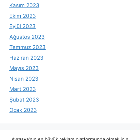
Kasım 2023
Ekim 2023
Eylül 2023
Ağustos 2023
Temmuz 2023
Haziran 2023
Mayıs 2023
Nisan 2023
Mart 2023
Şubat 2023
Ocak 2023
Avrasya'nın en büyük reklam platformunda olmak için