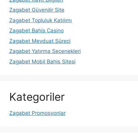
Zagabet Güvenilir Site
Zagabet Topluluk Katılımı
Zagabet Bahis Casino
Zagabet Mevduat Süreci
Zagabet Yatırma Seçenekleri
Zagabet Mobil Bahis Sitesi
Kategoriler
Zagabet Promosyonlar