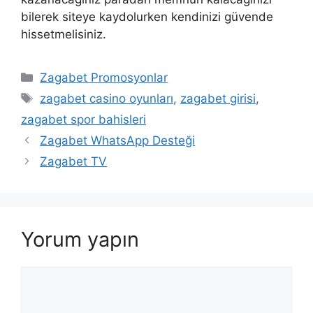
bilerek siteye kaydolurken kendinizi güvende
hissetmelisiniz.
Kategoriler
Zagabet Promosyonlar
Etiketler
zagabet casino oyunları
,
zagabet girisi
,
zagabet spor bahisleri
Zagabet WhatsApp Desteği
Zagabet TV
Yorum yapın
Yorum