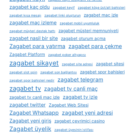
zagabet kaç oldu
zagabet keyif
zagabet köşe üst/alt bahisleri
zagabet maç izle
zagabet kısa mesajı
zagabet linki oluşturun
zagabet maç izleme
zagabet mobil uyumluluk
zagabet müşteri memnuniyeti
zagabet müşteri destek hattı
zagabet nasil bir site
zagabet oturum açma
Zagabet para yatırma
zagabet para çekme
Zagabet Platform
zagabet poker altyapısı
zagabet sikayet
zagabet sitesi
zagabet site adresi
zagabet spor bahisleri
zagabet slot spin
zagabet son bağlantısı
zagabet telegram
zagabet spor bahisleri nedir
zagabet tv
zagabet tv canli maç
zagabet tv izle
zagabet tv canli maç izle
zagabet twitter
Zagabet Web Sitesi
Zagabet Whatsapp
zagabet yeni adresi
Zagabet yeni giriş
zagabet çevrimiçi casino
Zagabet üyelik
zagabet üyesinin i̇stifası