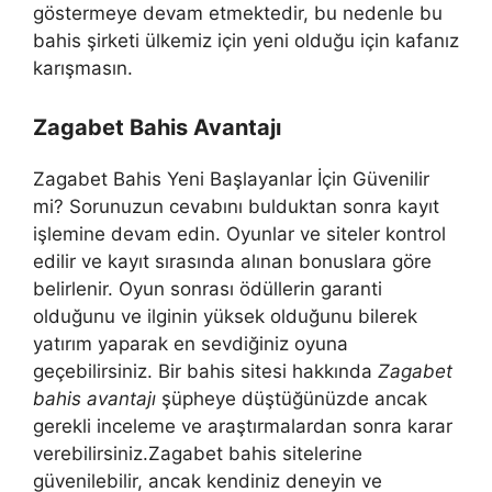
göstermeye devam etmektedir, bu nedenle bu
bahis şirketi ülkemiz için yeni olduğu için kafanız
karışmasın.
Zagabet Bahis Avantajı
Zagabet Bahis Yeni Başlayanlar İçin Güvenilir
mi? Sorunuzun cevabını bulduktan sonra kayıt
işlemine devam edin. Oyunlar ve siteler kontrol
edilir ve kayıt sırasında alınan bonuslara göre
belirlenir. Oyun sonrası ödüllerin garanti
olduğunu ve ilginin yüksek olduğunu bilerek
yatırım yaparak en sevdiğiniz oyuna
geçebilirsiniz. Bir bahis sitesi hakkında
Zagabet
bahis avantajı
şüpheye düştüğünüzde ancak
gerekli inceleme ve araştırmalardan sonra karar
verebilirsiniz.Zagabet bahis sitelerine
güvenilebilir, ancak kendiniz deneyin ve