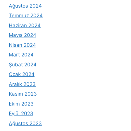
Ağustos 2024
Temmuz 2024
Haziran 2024
Mayıs 2024
Nisan 2024
Mart 2024
Şubat 2024
Ocak 2024
Aralık 2023
Kasım 2023
Ekim 2023
Eylül 2023
Ağustos 2023