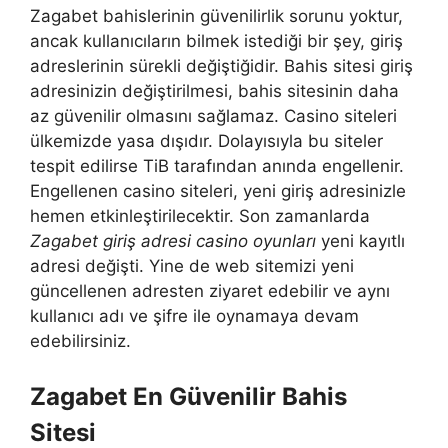
Zagabet bahislerinin güvenilirlik sorunu yoktur,
ancak kullanıcıların bilmek istediği bir şey, giriş
adreslerinin sürekli değiştiğidir. Bahis sitesi giriş
adresinizin değiştirilmesi, bahis sitesinin daha
az güvenilir olmasını sağlamaz. Casino siteleri
ülkemizde yasa dışıdır. Dolayısıyla bu siteler
tespit edilirse TiB tarafından anında engellenir.
Engellenen casino siteleri, yeni giriş adresinizle
hemen etkinleştirilecektir. Son zamanlarda
Zagabet giriş adresi casino oyunları
yeni kayıtlı
adresi değişti. Yine de web sitemizi yeni
güncellenen adresten ziyaret edebilir ve aynı
kullanıcı adı ve şifre ile oynamaya devam
edebilirsiniz.
Zagabet En Güvenilir Bahis
Sitesi