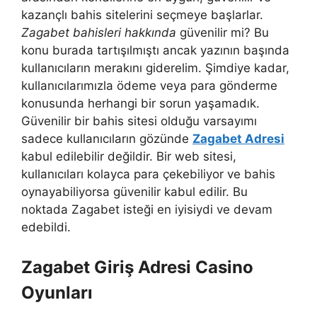
kazançlı bahis sitelerini seçmeye başlarlar.
Zagabet bahisleri hakkında
güvenilir mi? Bu
konu burada tartışılmıştı ancak yazının başında
kullanıcıların merakını giderelim. Şimdiye kadar,
kullanıcılarımızla ödeme veya para gönderme
konusunda herhangi bir sorun yaşamadık.
Güvenilir bir bahis sitesi olduğu varsayımı
sadece kullanıcıların gözünde
Zagabet Adresi
kabul edilebilir değildir. Bir web sitesi,
kullanıcıları kolayca para çekebiliyor ve bahis
oynayabiliyorsa güvenilir kabul edilir. Bu
noktada Zagabet isteği en iyisiydi ve devam
edebildi.
Zagabet Giriş Adresi Casino
Oyunları