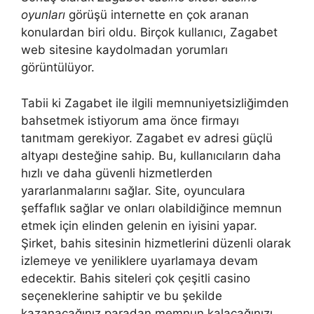
oyunları
görüşü internette en çok aranan
konulardan biri oldu. Birçok kullanıcı, Zagabet
web sitesine kaydolmadan yorumları
görüntülüyor.
Tabii ki Zagabet ile ilgili memnuniyetsizliğimden
bahsetmek istiyorum ama önce firmayı
tanıtmam gerekiyor. Zagabet ev adresi güçlü
altyapı desteğine sahip. Bu, kullanıcıların daha
hızlı ve daha güvenli hizmetlerden
yararlanmalarını sağlar. Site, oyunculara
şeffaflık sağlar ve onları olabildiğince memnun
etmek için elinden gelenin en iyisini yapar.
Şirket, bahis sitesinin hizmetlerini düzenli olarak
izlemeye ve yeniliklere uyarlamaya devam
edecektir. Bahis siteleri çok çeşitli casino
seçeneklerine sahiptir ve bu şekilde
kazanacağınız paradan memnun kalacağınızı