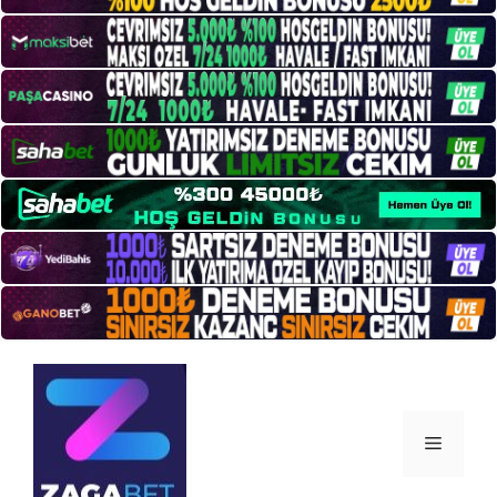
İçeriğe
atla
Menü