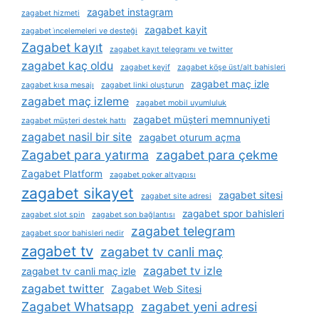
zagabet instagram
zagabet hizmeti
zagabet kayit
zagabet i̇ncelemeleri ve desteği
Zagabet kayıt
zagabet kayıt telegramı ve twitter
zagabet kaç oldu
zagabet keyif
zagabet köşe üst/alt bahisleri
zagabet maç izle
zagabet kısa mesajı
zagabet linki oluşturun
zagabet maç izleme
zagabet mobil uyumluluk
zagabet müşteri memnuniyeti
zagabet müşteri destek hattı
zagabet nasil bir site
zagabet oturum açma
Zagabet para yatırma
zagabet para çekme
Zagabet Platform
zagabet poker altyapısı
zagabet sikayet
zagabet sitesi
zagabet site adresi
zagabet spor bahisleri
zagabet slot spin
zagabet son bağlantısı
zagabet telegram
zagabet spor bahisleri nedir
zagabet tv
zagabet tv canli maç
zagabet tv izle
zagabet tv canli maç izle
zagabet twitter
Zagabet Web Sitesi
Zagabet Whatsapp
zagabet yeni adresi