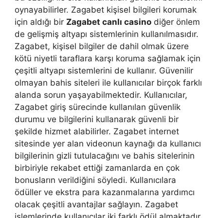
oynayabilirler. Zagabet kişisel bilgileri korumak
için aldığı bir
Zagabet canlı casino
diğer önlem
de gelişmiş altyapı sistemlerinin kullanılmasıdır.
Zagabet, kişisel bilgiler de dahil olmak üzere
kötü niyetli taraflara karşı koruma sağlamak için
çeşitli altyapı sistemlerini de kullanır. Güvenilir
olmayan bahis siteleri ile kullanıcılar birçok farklı
alanda sorun yaşayabilmektedir. Kullanıcılar,
Zagabet giriş sürecinde kullanılan güvenlik
durumu ve bilgilerini kullanarak güvenli bir
şekilde hizmet alabilirler. Zagabet internet
sitesinde yer alan videonun kaynağı da kullanıcı
bilgilerinin gizli tutulacağını ve bahis sitelerinin
birbiriyle rekabet ettiği zamanlarda en çok
bonusların verildiğini söyledi. Kullanıcılara
ödüller ve ekstra para kazanmalarına yardımcı
olacak çeşitli avantajlar sağlayın. Zagabet
işlemlerinde kullanıcılar iki farklı ödül almaktadır.