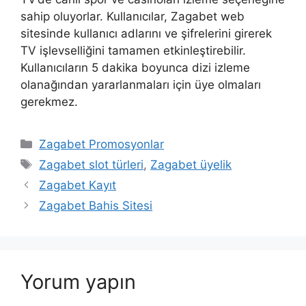
sahip oluyorlar. Kullanıcılar, Zagabet web
sitesinde kullanıcı adlarını ve şifrelerini girerek
TV işlevselliğini tamamen etkinleştirebilir.
Kullanıcıların 5 dakika boyunca dizi izleme
olanağından yararlanmaları için üye olmaları
gerekmez.
Kategoriler
Zagabet Promosyonlar
Etiketler
Zagabet slot türleri
,
Zagabet üyelik
Zagabet Kayıt
Zagabet Bahis Sitesi
Yorum yapın