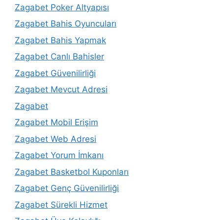
Zagabet Poker Altyapısı
Zagabet Bahis Oyuncuları
Zagabet Bahis Yapmak
Zagabet Canlı Bahisler
Zagabet Güvenilirliği
Zagabet Mevcut Adresi
Zagabet
Zagabet Mobil Erişim
Zagabet Web Adresi
Zagabet Yorum İmkanı
Zagabet Basketbol Kuponları
Zagabet Genç Güvenilirliği
Zagabet Sürekli Hizmet