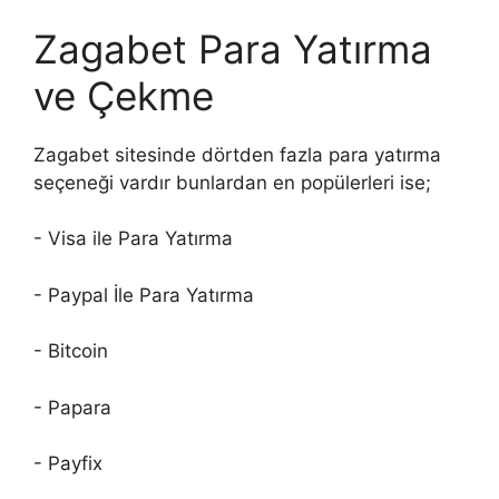
Zagabet Para Yatırma
ve Çekme
Zagabet sitesinde dörtden fazla para yatırma
seçeneği vardır bunlardan en popülerleri ise;
- Visa ile Para Yatırma
- Paypal İle Para Yatırma
- Bitcoin
- Papara
- Payfix